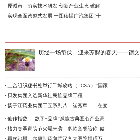
·
原诚寅：夯实技术研发 创新产业生态 破解
·
实现全面跨越式发展 一图读懂广汽集团“十
历经一场蛰伏，迎来苏醒的春天——德文
·
上合组织秘书处举行千城攻略（TCSA）“国家
·
贝发集团入选新华社民族品牌工程
·
扬子江药业集团工匠系列八：崔秀军——在变
·
仙作指数：“数字+品牌”赋能古典匠心产业高
·
格力春季家装节火爆来袭，多款套餐给你“健
·
再次驰援，尔康制药向武汉各大医院捐赠万